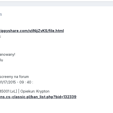
15
ippyshare.com/v/iNjjZvKS/file.html
:
anowany!
Iu
screeny na forum
/17/2015 - 09 : 40 :
 45001 LvL] | Opiekun: Krypton
ns.cs-classic.pl/ban_list.php?bid=132339