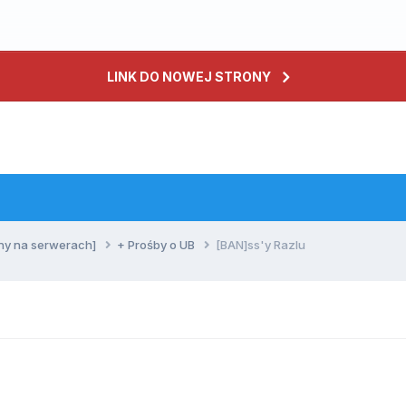
LINK DO NOWEJ STRONY
ny na serwerach]
+ Prośby o UB
[BAN]ss'y RazIu