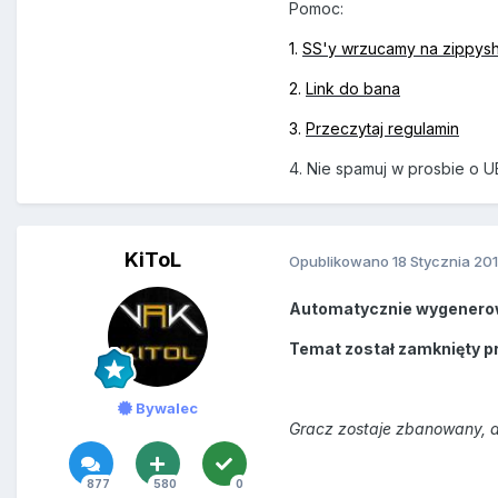
Pomoc:
1.
SS'y wrzucamy na zippys
2.
Link do bana
3.
Przeczytaj regulamin
4. Nie spamuj w prosbie o U
KiToL
Opublikowano
18 Stycznia 20
Automatycznie wygenero
Temat został zamknięty p
Bywalec
Gracz zostaje zbanowany, a
877
580
0