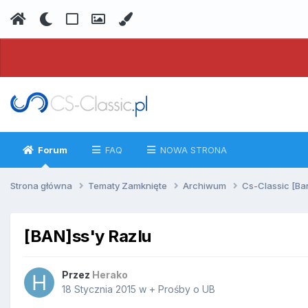
Forum
FAQ
NOWA STRONA
Strona główna
Tematy Zamknięte
Archiwum
Cs-Classic [Ba
[BAN]ss'y RazIu
Przez
Herako
18 Stycznia 2015
w
+ Prośby o UB