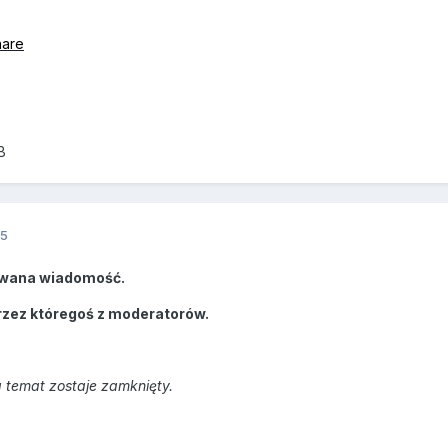
hare
B
15
wana wiadomość.
rzez któregoś z moderatorów.
 temat zostaje zamknięty.