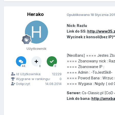
Herako
Opublikowano
18 Stycznia 20
Nick: RazIu
Link do SS:
http://www35.z
Wycinek z konsoli(bez IP)*
Użytkownik
[NeoBans] ==== Jestes Zb
==== Zbanowany nick : Raz
44
0
0
==== Zbanowane IP :
==== Admin : -ToJestSkill-
Id Użytkownika:
12229
==== Powod Bana : Wrzuc 
Wygrane w rankingu:
0
==== Wygasa : Nigdy ( od 01
Dołączył:
14.08.2014
Serwer:
Cs-Classic.pl [CoD
Link do bana:
http://amxba