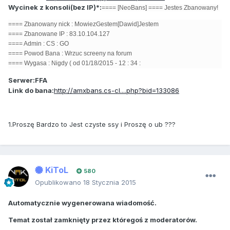
Wycinek z konsoli(bez IP)*:
==== [NeoBans] ==== Jestes Zbanowany!
==== Zbanowany nick : MowiezGestem[Dawid]Jestem
==== Zbanowane IP : 83.10.104.127
==== Admin : CS : GO
==== Powod Bana : Wrzuc screeny na forum
==== Wygasa : Nigdy ( od 01/18/2015 - 12 : 34 :
Serwer:
FFA
Link do bana:
http://amxbans.cs-cl....php?bid=133086
1.Proszę Bardzo to Jest czyste ssy i Proszę o ub ???
KiToL
580
Opublikowano
18 Stycznia 2015
Automatycznie wygenerowana wiadomość.
Temat został zamknięty przez któregoś z moderatorów.