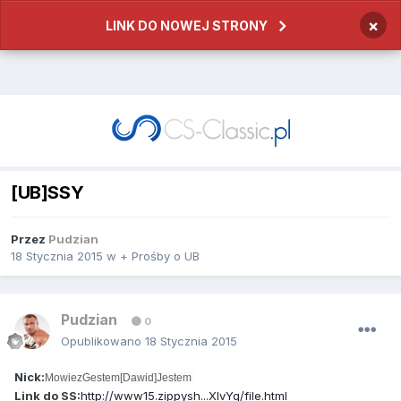
×
LINK DO NOWEJ STRONY
[UB]SSY
Przez
Pudzian
18 Stycznia 2015
w
+ Prośby o UB
Pudzian
0
Opublikowano
18 Stycznia 2015
Nick:
MowiezGestem[Dawid]Jestem
Link do SS:
http://www15.zippysh...XIvYq/file.html