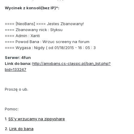
Wycinek z konsoli(bez IP)*:
==== [NeoBans] ==== Jestes Zbanowany!
==== Zbanowany nick : Styksu
==== Admin : Xanti
==== Powod Bana : Wrzuc screeny na forum
==== Wygasa : Nigdy ( od 01/18/2015 - 16 : 05 : 3
Serwer: 4fun
Link do bana:
http://amxbans.cs-classic.pl/ban_list.php?
bid=133247
Proszę o ub.
Pomoc:
1.
SS'y wrzucamy na zippyshare
2.
Link do bana