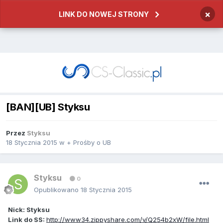
×
LINK DO NOWEJ STRONY
[BAN][UB] Styksu
Przez
Styksu
18 Stycznia 2015
w
+ Prośby o UB
Styksu
0
Opublikowano
18 Stycznia 2015
Nick: Styksu
Link do SS:
http://www34.zippyshare.com/v/Q254b2xW/file.html