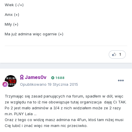
Wiek (-/+)
Amx (+)
Miły (+)
Ma już admina więc ogarnie (+)
1
James0v
1 688
Opublikowano
19 Stycznia 2015
Trzymając się zasad panujących na forum, spadłem w dół, więc
ze względu na to iż nie obowiązuje tutaj organizacja daję Ci TAK.
Po 2 jest mało adminów a 3/4 z nich widziałem może ze 2 razy
m.in. PLNY Lala ...
Oraz z tego co widzę masz admina na 4Fun, ktoś tam niżej musi
Cię lubić i znać więc nie mam nic przeciwko.