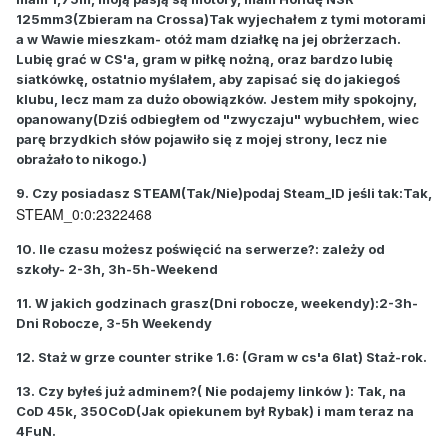
125mm3(Zbieram na Crossa)
Tak wyjechałem z tymi motorami
a w Wawie mieszkam- otóż mam działkę
na jej obrżerzach.
Lubię grać w CS'a, gram w piłkę nożną, oraz bardzo lubię
siatkówkę, ostatnio myślałem, aby zapisać się do jakiegoś
klubu, lecz mam za dużo obowiązków.
Jestem miły spokojny,
opanowany(Dziś odbiegłem od "zwyczaju" wybuchłem, wiec
parę brzydkich słów pojawiło się z mojej strony, lecz nie
obrażało to nikogo.)
9. Czy posiadasz STEAM(Tak/Nie)podaj Steam_ID jeśli tak:Tak,
STEAM_0:0:2322468
10. Ile czasu możesz poświęcić na serwerze?: zależy od
szkoły- 2-3h, 3h-5h-Weekend
11. W jakich godzinach grasz(Dni robocze, weekendy):2-3h-
Dni Robocze, 3-5h Weekendy
12. Staż w grze counter strike 1.6: (Gram w cs'a 6lat) Staż-rok.
13. Czy byłeś już adminem?( Nie podajemy linków ): Tak, na
CoD 45k, 350CoD(Jak opiekunem był Rybak) i mam teraz na
4FuN.