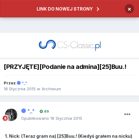
×
LINK DO NOWEJ STRONY
[PRZYJĘTE][Podanie na admina][25]Buu.!
Przez
*_*
18 Stycznia 2015
w
Archiwum
*_*
89
Opublikowano
18 Stycznia 2015
1. Nick: (Teraz gram na) [25]Buu.! (Kiedyś grałem na nicku)