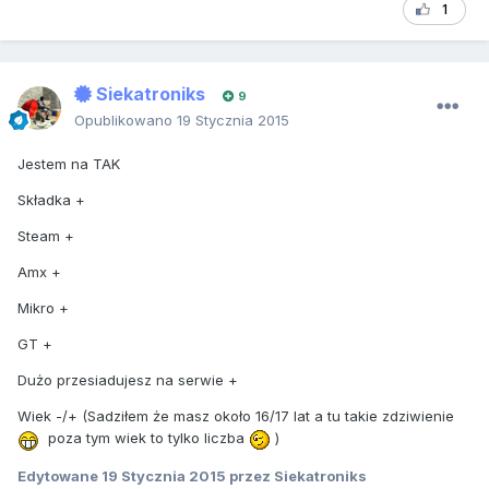
1
Siekatroniks
9
Opublikowano
19 Stycznia 2015
Jestem na TAK
Składka +
Steam +
Amx +
Mikro +
GT +
Dużo przesiadujesz na serwie +
Wiek -/+ (Sadziłem że masz około 16/17 lat a tu takie zdziwienie
poza tym wiek to tylko liczba
)
Edytowane
19 Stycznia 2015
przez Siekatroniks