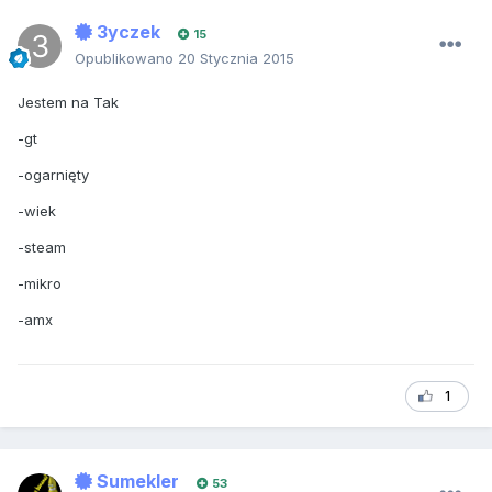
3yczek
15
Opublikowano
20 Stycznia 2015
Jestem na Tak
-gt
-ogarnięty
-wiek
-steam
-mikro
-amx
1
Sumekler
53