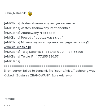
Lubie_Nalesniki
[AMXBans] Jestes zbanowany na tym serwerze!
[AMXBans] Jestes zbanowany Permanentnie.
[AMXBans] Zbanowany Nick : Soot
[AMXBans] Powod : ' podszywasz sie . '
[AMXBans] Mozesz wyjasnic sprawe swojego bana na @
www.cs-classic.pl
[AMXBans] Twoj SteamID : ' STEAM_0 : 0 : 1134166205 '
[AMXBans] Twoje IP : ' 77.255.220.57 '
[AMXBans]
===============================================
Error: server failed to transmit file 'sound/misc/flashbang.wav'
Kicked : Zostales ZBANOWANY. Sprawdz swoj
Pomoc: