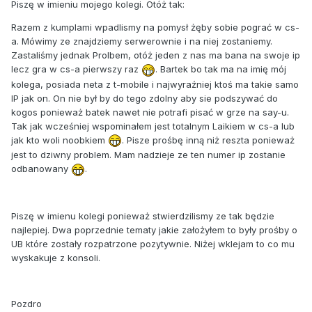
Piszę w imieniu mojego kolegi. Otóż tak:
Razem z kumplami wpadlismy na pomysł żęby sobie pograć w cs-
a. Mówimy ze znajdziemy serwerownie i na niej zostaniemy.
Zastaliśmy jednak Prolbem, otóż jeden z nas ma bana na swoje ip
lecz gra w cs-a pierwszy raz
. Bartek bo tak ma na imię mój
kolega, posiada neta z t-mobile i najwyraźniej ktoś ma takie samo
IP jak on. On nie był by do tego zdolny aby sie podszywać do
kogos ponieważ batek nawet nie potrafi pisać w grze na say-u.
Tak jak wcześniej wspominałem jest totalnym Laikiem w cs-a lub
jak kto woli noobkiem
. Pisze prośbę inną niż reszta ponieważ
jest to dziwny problem. Mam nadzieje ze ten numer ip zostanie
odbanowany
.
Piszę w imienu kolegi ponieważ stwierdzilismy ze tak będzie
najlepiej. Dwa poprzednie tematy jakie założyłem to były prośby o
UB które zostały rozpatrzone pozytywnie. Niżej wklejam to co mu
wyskakuje z konsoli.
Pozdro