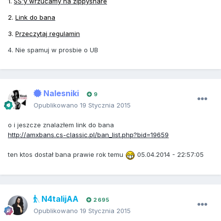
1.
SS'y wrzucamy na zippyshare
2.
Link do bana
3.
Przeczytaj regulamin
4. Nie spamuj w prosbie o UB
Nalesniki
9
Opublikowano
19 Stycznia 2015
o i jeszcze znalazłem link do bana
http://amxbans.cs-classic.pl/ban_list.php?bid=19659
ten ktos dostał bana prawie rok temu
05.04.2014 - 22:57:05
N4talijAA
2 695
Opublikowano
19 Stycznia 2015