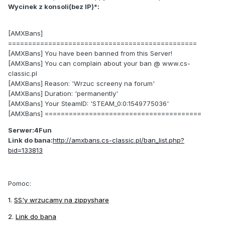
Wycinek z konsoli(bez IP)*:
[AMXBans]
===============================================
[AMXBans] You have been banned from this Server!
[AMXBans] You can complain about your ban @ www.cs-
classic.pl
[AMXBans] Reason: 'Wrzuc screeny na forum'
[AMXBans] Duration: 'permanently'
[AMXBans] Your SteamID: 'STEAM_0:0:1549775036'
[AMXBans] =======================================
Serwer:4Fun
Link do bana:
http://amxbans.cs-classic.pl/ban_list.php?
bid=133813
Pomoc:
1.
SS'y wrzucamy na zippyshare
2.
Link do bana