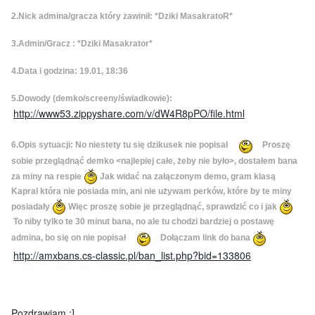
2.Nick admina/gracza który zawinił: *Dziki MasakratoR*
3.Admin/Gracz : *Dziki Masakrator*
4.Data i godzina: 19.01, 18:36
5.Dowody (demko/screeny/świadkowie):
http://www53.zippyshare.com/v/dW4R8pPO/file.html
6.Opis sytuacji: No niestety tu się dzikusek nie popisał
Proszę
sobie przeglądnąć demko <najlepiej całe, żeby nie było>, dostałem bana
za miny na respie
Jak widać na załączonym demo, gram klasą
Kapral która nie posiada min, ani nie używam perków, które by te miny
posiadały
Więc proszę sobie je przeglądnąć, sprawdzić co i jak
To niby tylko te 30 minut bana, no ale tu chodzi bardziej o postawę
admina, bo się on nie popisał
Dołączam link do bana
http://amxbans.cs-classic.pl/ban_list.php?bid=133806
Pozdrawiam ;]