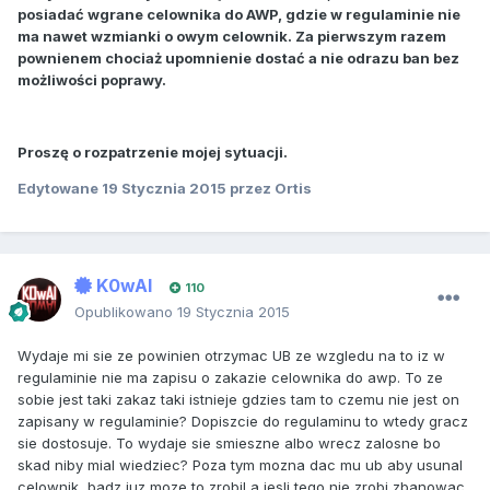
posiadać wgrane celownika do AWP, gdzie w regulaminie nie
ma nawet wzmianki o owym celownik. Za pierwszym razem
pownienem chociaż upomnienie dostać a nie odrazu ban bez
możliwości poprawy.
Proszę o rozpatrzenie mojej sytuacji.
Edytowane
19 Stycznia 2015
przez Ortis
K0wAl
110
Opublikowano
19 Stycznia 2015
Wydaje mi sie ze powinien otrzymac UB ze wzgledu na to iz w
regulaminie nie ma zapisu o zakazie celownika do awp. To ze
sobie jest taki zakaz taki istnieje gdzies tam to czemu nie jest on
zapisany w regulaminie? Dopiszcie do regulaminu to wtedy gracz
sie dostosuje. To wydaje sie smieszne albo wrecz zalosne bo
skad niby mial wiedziec? Poza tym mozna dac mu ub aby usunal
celownik, badz juz moze to zrobil a jesli tego nie zrobi zbanowac