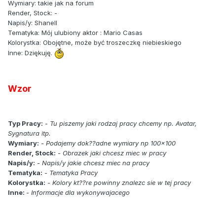
Wymiary: takie jak na forum
Render, Stock: -
Napis/y: Shanell
Tematyka: Mój ulubiony aktor : Mario Casas
Kolorystka: Obojętne, może być troszeczkę niebieskiego
Inne: Dziękuję.
Wzor
Typ Pracy:
-
Tu piszemy jaki rodzaj pracy chcemy np. Avatar,
Sygnatura itp.
Wymiary:
- Podajemy dok??adne wymiary np 100x100
Render, Stock:
- Obrazek jaki chcesz miec w pracy
Napis/y:
- Napis/y jakie chcesz miec na pracy
Tematyka:
- Tematyka Pracy
Kolorystka:
- Kolory kt??re powinny znalezc sie w tej pracy
Inne:
- Informacje dla wykonywajacego