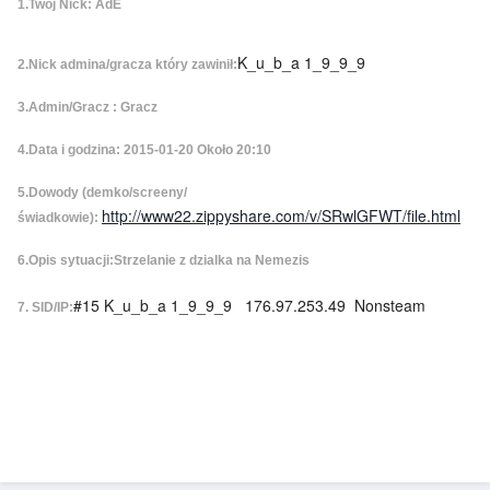
1.Twój Nick: AdE
K_u_b_a 1_9_9_9
2.Nick admina/gracza który zawinił:
3.Admin/Gracz : Gracz
4.Data i godzina: 2015-01-20 Około 20:10
5.Dowody (demko/screeny/
http://www22.zippyshare.com/v/SRwlGFWT/file.html
świadkowie):
6.Opis sytuacji:Strzelanie z dzialka na Nemezis
#15 K_u_b_a 1_9_9_9 176.97.253.49 Nonsteam
7. SID/IP: