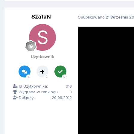
SzataN
Opublikowano
21 Września 2
Użytkownik
6
0
0
Id Użytkownika:
313
Wygrane w rankingu:
0
Dołączył:
20.09.2012