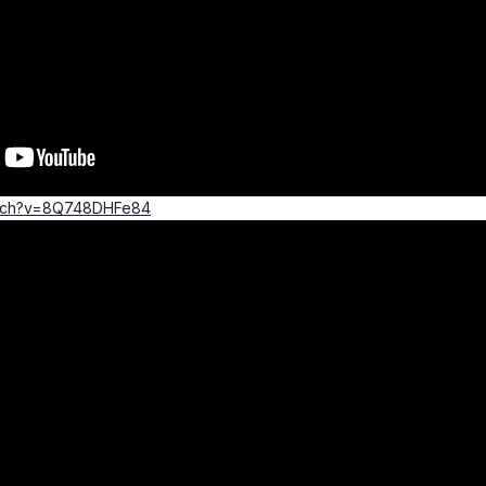
atch?v=8Q748DHFe84