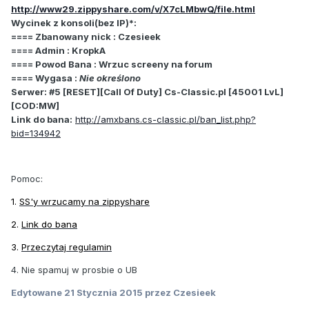
http://www29.zippyshare.com/v/X7cLMbwQ/file.html
Wycinek z konsoli(bez IP)*:
==== Zbanowany nick : Czesieek
==== Admin : KropkA
==== Powod Bana : Wrzuc screeny na forum
==== Wygasa :
Nie określono
Serwer: #5 [RESET][Call Of Duty] Cs-Classic.pl [45001 LvL]
[COD:MW]
Link do bana:
http://amxbans.cs-classic.pl/ban_list.php?
bid=134942
Pomoc:
1.
SS'y wrzucamy na zippyshare
2.
Link do bana
3.
Przeczytaj regulamin
4. Nie spamuj w prosbie o UB
Edytowane
21 Stycznia 2015
przez Czesieek