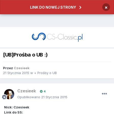
×
LINK DO NOWEJ STRONY
[UB]Prośba o UB :)
Przez
Czesieek
21 Stycznia 2015
w
+ Prośby o UB
Czesieek
4
Opublikowano
21 Stycznia 2015
Nick: Czesieek
Link do SS: