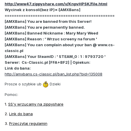
http://www47.zippyshare.com/v/KnpvHPSK/file.html
Wycinek z konsoli(bez IP)*:[AMXBans]
===============================================
[AMXBans] You are banned from this Server!
[AMXBans] You are permanently banned.
[AMXBans] Banned Nickname : Mary Mary Weed
[AMXBans] Reason : ' Wrzuc screeny na forum '
[AMXBans] You can complain about your ban @ www.cs-
classic.pl
[AMXBans] Your SteamID : ' STEAM_0 : 1 : 9793720 '
Serwer: Cs-Classic.pl [FFA+BF2] | Opiekun:
Link do bana:
http://amxbans.cs-classic.pl/ban_list.php?bid=135008
Prosze o szybkie ub
Dzieki
Pomoc:
1.
SS'y wrzucamy na zippyshare
2.
Link do bana
3.
Przeczytaj regulamin