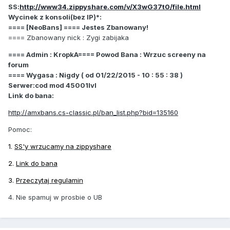
SS:
http://www34.zippyshare.com/v/X3wG37t0/file.html
Wycinek z konsoli(bez IP)*:
==== [NeoBans] ==== Jestes Zbanowany!
==== Zbanowany nick : Zygi zabijaka
==== Admin : KropkA==== Powod Bana : Wrzuc screeny na
forum
==== Wygasa : Nigdy ( od 01/22/2015 - 10 : 55 : 38 )
Serwer:cod mod 45001lvl
Link do bana:
http://amxbans.cs-classic.pl/ban_list.php?bid=135160
Pomoc:
1.
SS'y wrzucamy na zippyshare
2.
Link do bana
3.
Przeczytaj regulamin
4. Nie spamuj w prosbie o UB