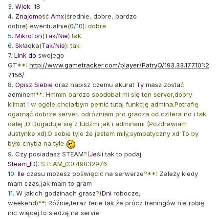
3.
Wiek
:
18
4.
Znajomo
ść
Amx
(ś
rednie
,
dobre
,
bardzo
dobre
)
ewentualnie
(
0
/
10
): dobre
5.
Mikrofon
(
Tak
/
Nie
) tak
6.
Sk
ł
adka
(
Tak
/
Nie
): tak
7.
Link
do
swojego
GT
**:
http://www.gametracker.com/player/PatryQ/193.33.177.101:2
7156/
8.
Opisz
Siebie
oraz napisz czemu akurat
Ty
masz zosta
ć
adminem
**: Hmmm bardzo spodobał mi się ten server,dobry
klimat i w ogóle,chciałbym pełnić tutaj funkcję admina.Potrafię
ogarnąć dobrze server, odróżniam pro gracza od czitera no i tak
dalej ;D Dogaduje się z ludźmi jak i adminami (Pozdrawiam
Justynke xd).O sobie tyle że jestem miły,sympatyczny xd To by
było chyba na tyle
9.
Czy
posiadasz STEAM
?(
Je
ś
li tak to podaj
Steam_ID
): STEAM_0:0:49032976
10.
Ile
czasu mo
ż
esz po
ś
wi
ę
ci
ć
na serwerze
?**:
Zależy kiedy
mam czas,jak mam to gram
11.
W jakich godzinach grasz
?(
Dni
robocze
,
weekend
)**:
Róźnie,teraz ferie tak że prócz treningów nie robię
nic więcej to siedzę na servie