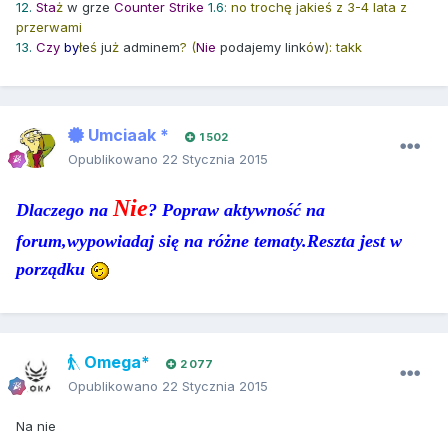
12.
Sta
ż
w grze
Counter
Strike
1.6
: no trochę jakieś z 3-4 lata z
przerwami
13.
Czy
by
ł
e
ś
ju
ż
adminem
?
(
Nie
podajemy link
ó
w
): takk
Umciaak *
1 502
Opublikowano
22 Stycznia 2015
Nie
Dlaczego na
? Popraw aktywność na
forum,wypowiadaj się na różne tematy.Reszta jest w
porządku
Omega*
2 077
Opublikowano
22 Stycznia 2015
Na nie