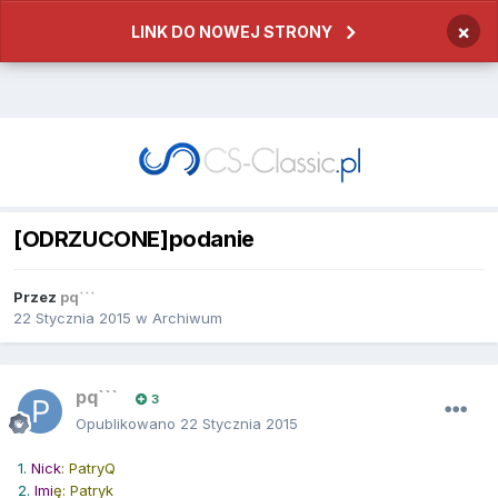
×
LINK DO NOWEJ STRONY
[ODRZUCONE]podanie
Przez
pq```
22 Stycznia 2015
w
Archiwum
pq```
3
Opublikowano
22 Stycznia 2015
1.
Nick
: PatryQ
2.
Imi
ę: Patryk