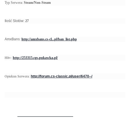
Typ Serwera:
Steam/Non-Steam
Ilość Slotów:
27
AmxBans:
http://amxbans.cs-cl...pl/ban_list.php
Hltv
:
http://253315.cgs.pukawka.pl/
Opiekun Serwera:
http://forum.cs-classic.pl/user/6470--/
________________________________