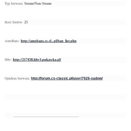
Typ Serwera:
Steam/Non-Steam
Ilość Slotów:
25
AmxBans:
http://amxbans.cs-cl...pl/ban_list.php
Hltv:
http://217458.hltv3.pukawka.pl/
Opiekun Serwera:
http://forum.cs-classic.pl/user/7926-sadow/
________________________________