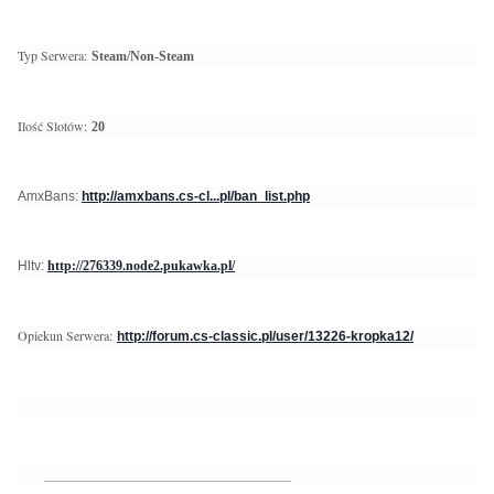
Typ Serwera:
Steam/Non-Steam
Ilość Slotów:
20
AmxBans:
http://amxbans.cs-cl...pl/ban_list.php
Hltv:
http://276339.node2.pukawka.pl/
Opiekun Serwera:
http://forum.cs-classic.pl/user/13226-kropka12/
________________________________