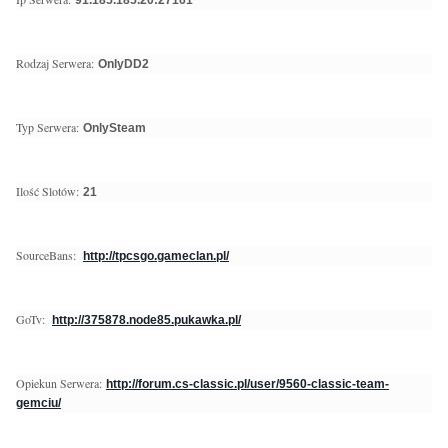
91.185.185.20:27161
Rodzaj Serwera:
OnlyDD2
Typ Serwera:
OnlySteam
Ilość Slotów:
21
SourceBans:
http://tpcsgo.gameclan.pl/
GoTv:
http://375878.node85.pukawka.pl/
Opiekun Serwera:
http://forum.cs-classic.pl/user/9560-classic-team-
gemciu/