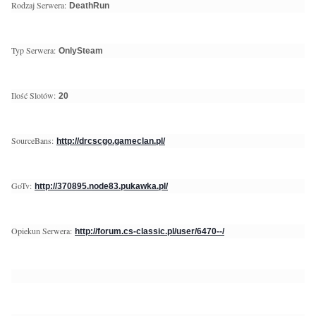
Rodzaj Serwera:
DeathRun
Typ Serwera:
OnlySteam
Ilość Slotów:
20
SourceBans:
http://drcscgo.gameclan.pl/
GoTv:
http://370895.node83.pukawka.pl/
Opiekun Serwera:
http://forum.cs-classic.pl/user/6470--/