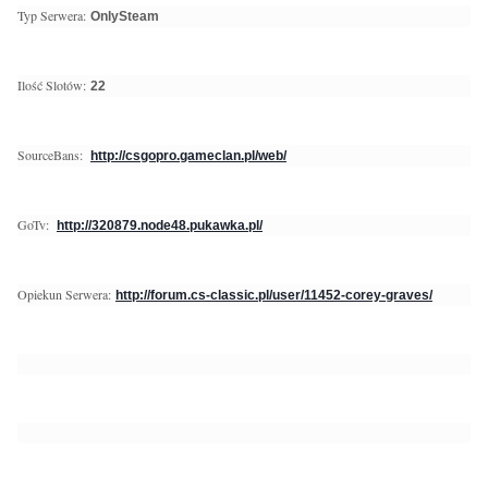
Typ Serwera:
OnlySteam
Ilość Slotów:
22
SourceBans:
http://csgopro.gameclan.pl/web/
GoTv:
http://320879.node48.pukawka.pl/
Opiekun Serwera:
http://forum.cs-classic.pl/user/11452-corey-graves/