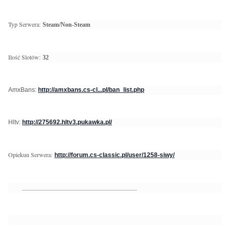
Typ Serwera:
Steam/Non-Steam
Ilość Slotów:
32
AmxBans:
http://amxbans.cs-cl...pl/ban_list.php
Hltv:
http://275692.hltv3.pukawka.pl/
Opiekun Serwera:
http://forum.cs-classic.pl/user/1258-siwy/
________________________________