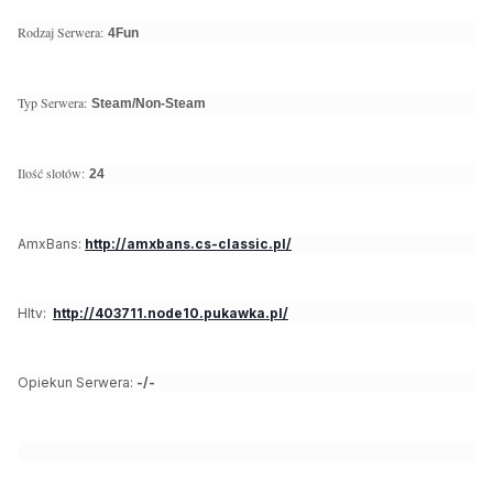
Rodzaj Serwera:
4Fun
Typ Serwera:
Steam/Non-Steam
Ilość slotów:
24
AmxBans:
http://amxbans.cs-classic.pl/
Hltv:
http://403711.node10.pukawka.pl/
Opiekun Serwera:
-/-