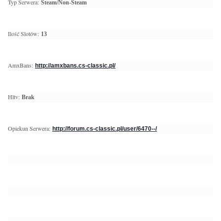
Typ Serwera:
Steam/Non-Steam
Ilość Slotów:
13
AmxBans:
http://amxbans.cs-classic.pl/
Hltv:
Brak
Opiekun Serwera:
http://forum.cs-classic.pl/user/6470--/