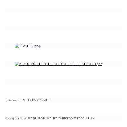
Ip Serwera:
193.33.177.87:27015
Rodzaj Serwera:
OnlyDD2/Nuke/Train/Inferno/Mirage + BF2