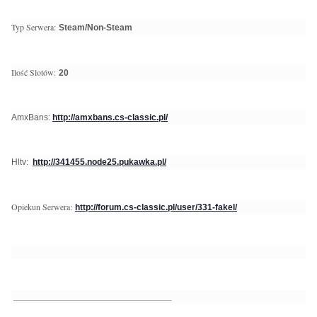
Typ Serwera:
Steam/Non-Steam
Ilość Slotów:
20
AmxBans:
http://amxbans.cs-classic.pl/
Hltv:
http://341455.node25.pukawka.pl/
Opiekun Serwera:
http://forum.cs-classic.pl/user/331-fakel/
________________________________