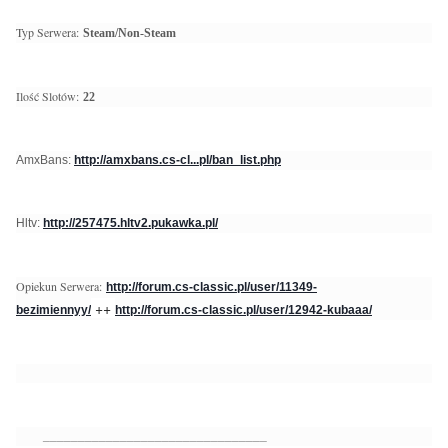
Typ Serwera:
Steam/Non-Steam
Ilość Slotów:
22
AmxBans:
http://amxbans.cs-cl...pl/ban_list.php
Hltv:
http://257475.hltv2.pukawka.pl/
Opiekun Serwera:
http://forum.cs-classic.pl/user/11349-
++
bezimiennyy/
http://forum.cs-classic.pl/user/12942-kubaaa/
________________________________