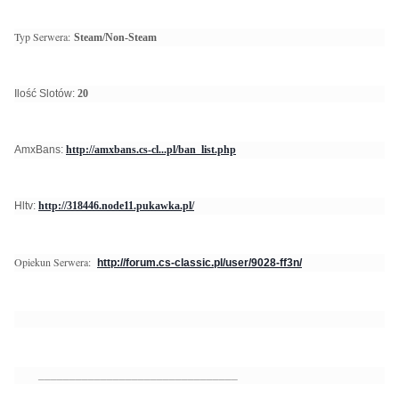
Typ Serwera:
Steam/Non-Steam
Ilość Slotów:
20
AmxBans:
http://amxbans.cs-cl...pl/ban_list.php
Hltv:
http://318446.node11.pukawka.pl/
Opiekun Serwera:
http://forum.cs-classic.pl/user/9028-ff3n/
________________________________