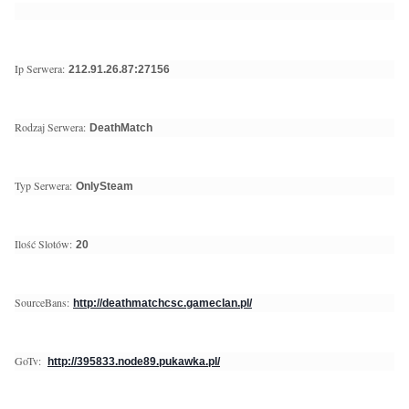
Ip Serwera:
212.91.26.87:27156
Rodzaj Serwera:
DeathMatch
Typ Serwera:
OnlySteam
Ilość Slotów:
20
SourceBans:
http://deathmatchcsc.gameclan.pl/
GoTv:
http://395833.node89.pukawka.pl/