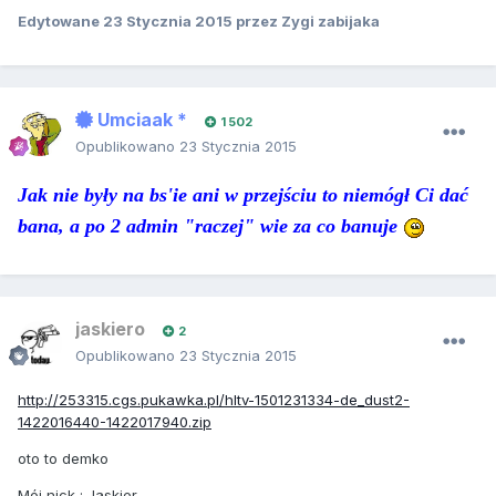
Edytowane
23 Stycznia 2015
przez Zygi zabijaka
Umciaak *
1 502
Opublikowano
23 Stycznia 2015
Jak nie były na bs'ie ani w przejściu to niemógł Ci dać
bana, a po 2 admin "raczej" wie za co banuje
jaskiero
2
Opublikowano
23 Stycznia 2015
http://253315.cgs.pukawka.pl/hltv-1501231334-de_dust2-
1422016440-1422017940.zip
oto to demko
Mój nick : Jaskier