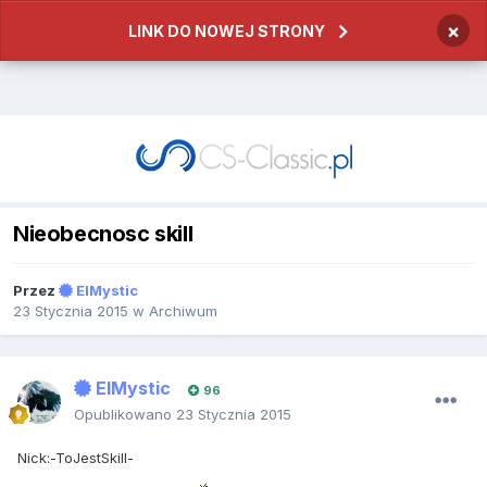
×
LINK DO NOWEJ STRONY
Nieobecnosc skill
Przez
ElMystic
23 Stycznia 2015
w
Archiwum
ElMystic
96
Opublikowano
23 Stycznia 2015
Nick:-ToJestSkill-