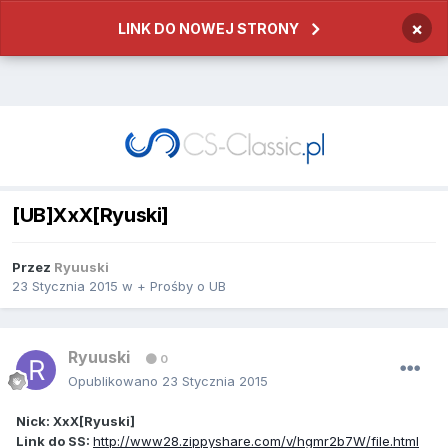
×
LINK DO NOWEJ STRONY
[UB]XxX[Ryuski]
Przez
Ryuuski
23 Stycznia 2015
w
+ Prośby o UB
Ryuuski
0
Opublikowano
23 Stycznia 2015
Nick: XxX[Ryuski]
Link do SS:
http://www28.zippyshare.com/v/hgmr2b7W/file.html