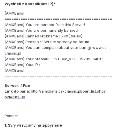
Wycinek z konsoli(bez IP)*:
[AMXBans]
===============================================
[AMXBans] You are banned from this Server!
[AMXBans] You are permanently banned.
[AMXBans] Banned Nickname : XxX[Ryuski]
[AMXBans] Reason : ' Wrzuc screeny na forum '
[AMXBans] You can complain about your ban @ www.cs-
classic.pl
[AMXBans] Your SteamID : ' STEAM_0 : 0 : 1978536401 '
[AMXBans] Your IP : ' '
[AMXBans]
===============================================
Serwer: 4Fun
Link do bana:
http://amxbans.cs-classic.pl/ban_list.php?
bid=135838
Pomoc:
1.
SS'y wrzucamy na zippyshare