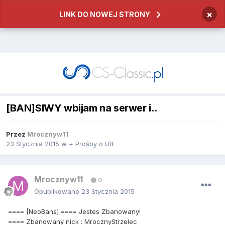
×
LINK DO NOWEJ STRONY
[BAN]SIWY wbijam na serwer i..
Przez
Mrocznyw11
23 Stycznia 2015
w
+ Prośby o UB
Mrocznyw11
0
Opublikowano
23 Stycznia 2015
==== [NeoBans] ==== Jestes Zbanowany!
==== Zbanowany nick : MrocznyStrzelec