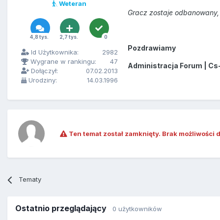
Weteran
Gracz zostaje odbanowany, 
4,8 tys.
2,7 tys.
0
Pozdrawiamy
Id Użytkownika:
2982
Wygrane w rankingu:
47
Administracja Forum | Cs
Dołączył:
07.02.2013
Urodziny:
14.03.1996
Ten temat został zamknięty. Brak możliwości 
Tematy
Ostatnio przeglądający
0 użytkowników