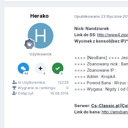
Herako
Opublikowano
23 Stycznia 20
Nick: Nandziorek
Link do SS:
http://www4.zip
Wycinek z konsoli(bez IP)*
Użytkownik
==== [NeoBans] ==== Jes
==== Zbanowany nick : Ba
==== Zbanowane IP :
44
0
0
==== Admin : KropkA
Id Użytkownika:
12229
==== Powod Bana : Wrzuc 
Wygrane w rankingu:
0
==== Wygasa : Nigdy ( od 01
Dołączył:
14.08.2014
Serwer:
Cs-Classic.pl [Co
Link do bana:
http://amxban