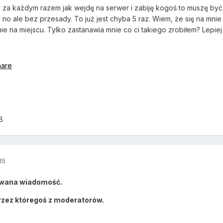
y za każdym razem jak wejdę na serwer i zabiję kogoś to muszę by
no ale bez przesady. To już jest chyba 5 raz. Wiem, że się na mnie u
ie na miejscu. Tylko zastanawia mnie co ci takiego zrobiłem? Lepie
hare
B
15
wana wiadomość.
rzez któregoś z moderatorów.