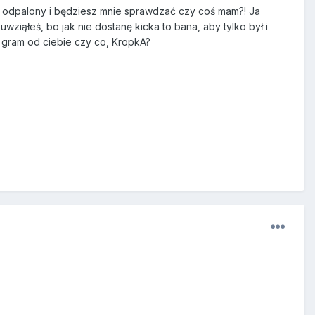
ć odpalony i będziesz mnie sprawdzać czy coś mam?! Ja
wziąłeś, bo jak nie dostanę kicka to bana, aby tylko był i
j gram od ciebie czy co, KropkA?