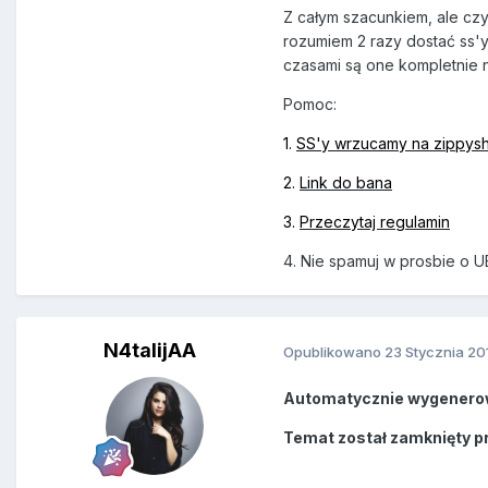
Z całym szacunkiem, ale cz
rozumiem 2 razy dostać ss'y 
czasami są one kompletnie n
Pomoc:
1.
SS'y wrzucamy na zippys
2.
Link do bana
3.
Przeczytaj regulamin
4. Nie spamuj w prosbie o U
N4talijAA
Opublikowano
23 Stycznia 20
Automatycznie wygenero
Temat został zamknięty p