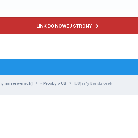
LINK DO NOWEJ STRONY
ny na serwerach]
+ Prośby o UB
[UB]ss'y Bandziorek