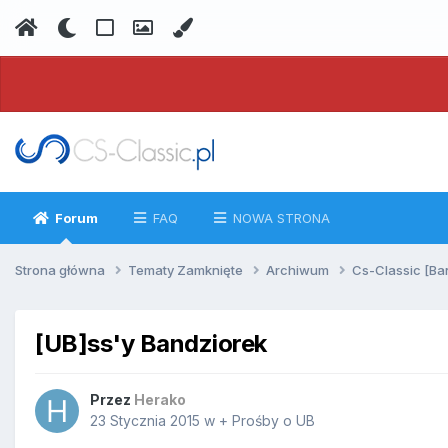
Forum
FAQ
NOWA STRONA
Strona główna
Tematy Zamknięte
Archiwum
Cs-Classic [Ba
[UB]ss'y Bandziorek
Przez
Herako
23 Stycznia 2015
w
+ Prośby o UB