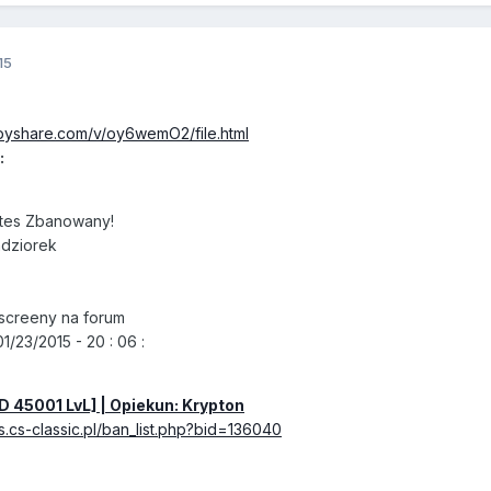
15
pyshare.com/v/oy6wemO2/file.html
:
tes Zbanowany!
ndziorek
screeny na forum
/23/2015 - 20 : 06 :
D 45001 LvL] |
Opiekun: Krypton
s.cs-classic.pl/ban_list.php?bid=136040