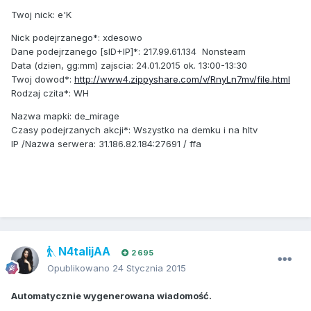
Twoj nick: e'K
Nick podejrzanego*: xdesowo
Dane podejrzanego [sID+IP]*: 217.99.61.134 Nonsteam
Data (dzien, gg:mm) zajscia: 24.01.2015 ok. 13:00-13:30
Twoj dowod*:
http://www4.zippyshare.com/v/RnyLn7mv/file.html
Rodzaj czita*: WH
Nazwa mapki: de_mirage
Czasy podejrzanych akcji*: Wszystko na demku i na hltv
IP /Nazwa serwera: 31.186.82.184:27691 / ffa
N4talijAA
2 695
Opublikowano
24 Stycznia 2015
Automatycznie wygenerowana wiadomość.