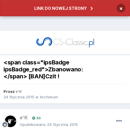
×
LINK DO NOWEJ STRONY
<span class="ipsBadge
ipsBadge_red">Zbanowano:
</span> [BAN]Czit !
Przez
e'K
24 Stycznia 2015
w
Archiwum
e'K
30
Opublikowano
24 Stycznia 2015