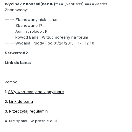
Wycinek z konsoli(bez IP)*:
== [NeoBans] ==== Jestes
Zbanowany!
==== Zbanowany nick : snaq
==== Zbanowane IP :
==== Admin : rolooo : P
==== Powod Bana : Wrzuc screeny na forum
==== Wygasa : Nigdy ( od 01/24/2015 - 17 : 12 : 0
Serwer:dd2
Link do bana:
Pomoc:
1.
SS'y wrzucamy na zippyshare
2.
Link do bana
3.
Przeczytaj regulamin
4. Nie spamuj w prosbie o UB