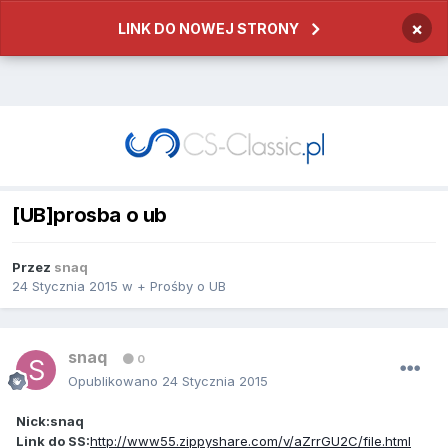
×
LINK DO NOWEJ STRONY
[UB]prosba o ub
Przez
snaq
24 Stycznia 2015
w
+ Prośby o UB
snaq
0
Opublikowano
24 Stycznia 2015
Nick:snaq
Link do SS:
http://www55.zippyshare.com/v/aZrrGU2C/file.html