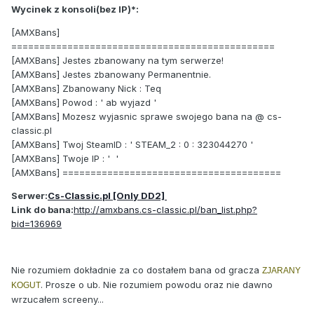
Wycinek z konsoli(bez IP)*:
[AMXBans]
===============================================
[AMXBans] Jestes zbanowany na tym serwerze!
[AMXBans] Jestes zbanowany Permanentnie.
[AMXBans] Zbanowany Nick : Teq
[AMXBans] Powod : ' ab wyjazd '
[AMXBans] Mozesz wyjasnic sprawe swojego bana na @ cs-
classic.pl
[AMXBans] Twoj SteamID : ' STEAM_2 : 0 : 323044270 '
[AMXBans] Twoje IP : ' '
[AMXBans] =======================================
Serwer:
Cs-Classic.pl [Only DD2]
Link do bana:
http://amxbans.cs-classic.pl/ban_list.php?
bid=136969
Nie rozumiem dokładnie za co dostałem bana od gracza
ZJARANY
. Prosze o ub. Nie rozumiem powodu oraz nie dawno
KOGUT
wrzucałem screeny...