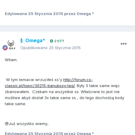
Edytowane
25 Stycznia 2015
przez Omega *
Omega*
2 077
Opublikowano
25 Stycznia 2015
Witam.
W tym temacie wrzuciłeś ss'y
http://forum.cs-
classic.pl/topic/30215-banubssy-teq/
. Były 3 takie same więc
zbanowałem. Czekam na wszystkie ss. Właściwie to jest nie
możliwe abyś dostał 3x takie same ss , do tego dochodzą kody
takie same.
@Już wszystko wiemy..
Edytowane
25 Stycznia 2015
przez Omega *