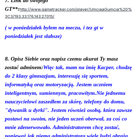
7. Link do swojego
GT**:
http://www.gametracker.com/player/UmciaaGumcia%20%
3C3/193.33.176.143:27015/
( w poniedziałek b
yłem na meczu, i tez gt w
poniedziałek jest słabsze)
8. Opisz Siebie oraz napisz czemu akurat Ty masz
zostać adminem:
Więc tak, mam na imię Kacper, chodzę
do 2 klasy gimnazjum, interesuję się sportem,
informatyką oraz motoryzacją. Jestem uczniem
inteligentnym, sumiennym, pracowitym.Nie jednemu
nauczycielowi zaszedłem za skórę, telefony do domu,
"dywanik u dyrki". Jestem również osobą, która zawsze
postawi na swoim, nie jeden uczeń oberwał, za coś co
mnie zdenerwowało. Administratorem chcę zostać,
ponieważ jak niema administratora wiele ludzi obraża