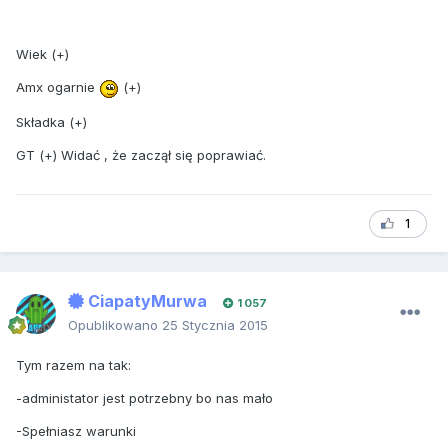
Wiek (+)
Amx ogarnie
(+)
Składka (+)
GT (+) Widać , że zaczął się poprawiać.
1
CiapatyMurwa
1 057
Opublikowano
25 Stycznia 2015
Tym razem na tak:
-administator jest potrzebny bo nas mało
-Spełniasz warunki