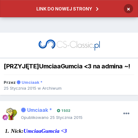
×
LINK DO NOWEJ STRONY
[PRZYJĘTE]UmciaaGumcia <3 na admina ~!
Przez
Umciaak *
25 Stycznia 2015
w
Archiwum
Umciaak *
1 502
Opublikowano
25 Stycznia 2015
1. Nick:
UmciaaGumcia <3