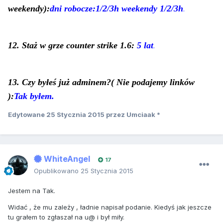
weekendy):
dni robocze:1/2/3h weekendy 1/2/3h
.
12. Staż w grze counter strike 1.6:
5 lat
.
13. Czy byłeś już adminem?( Nie podajemy linków
):
Tak byłem.
Edytowane
25 Stycznia 2015
przez Umciaak *
WhiteAngel
17
Opublikowano
25 Stycznia 2015
Jestem na Tak.
Widać , że mu zależy , ładnie napisał podanie. Kiedyś jak jeszcze
tu grałem to zgłaszał na u@ i był miły.