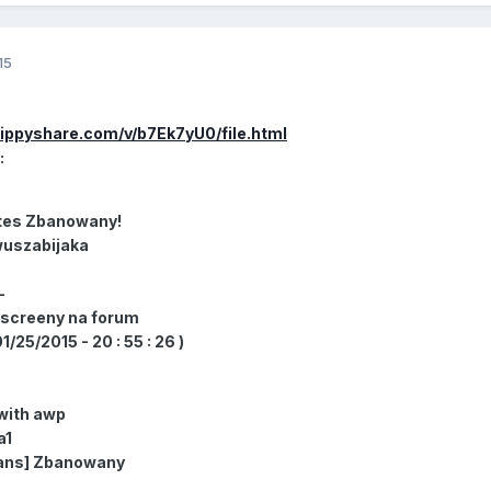
15
ippyshare.com/v/b7Ek7yU0/file.html
:
tes Zbanowany!
wuszabijaka
-
 screeny na forum
/25/2015 - 20 : 55 : 26 )
 with awp
a1
Bans] Zbanowany