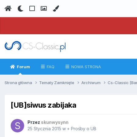
Forum
FAQ
NOWA STRONA
Strona główna
Tematy Zamknięte
Archiwum
Cs-Classic [Ba
[UB]siwus zabijaka
Przez
skunwysynn
25 Stycznia 2015
w
+ Prośby o UB