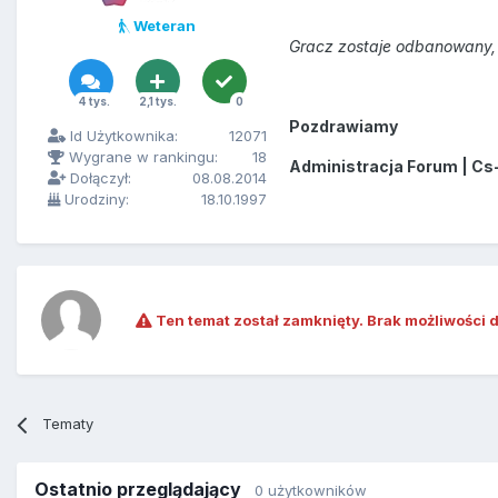
Weteran
Gracz zostaje odbanowany, 
4 tys.
2,1 tys.
0
Pozdrawiamy
Id Użytkownika:
12071
Wygrane w rankingu:
18
Administracja Forum | Cs
Dołączył:
08.08.2014
Urodziny:
18.10.1997
Ten temat został zamknięty. Brak możliwości 
Tematy
Ostatnio przeglądający
0 użytkowników