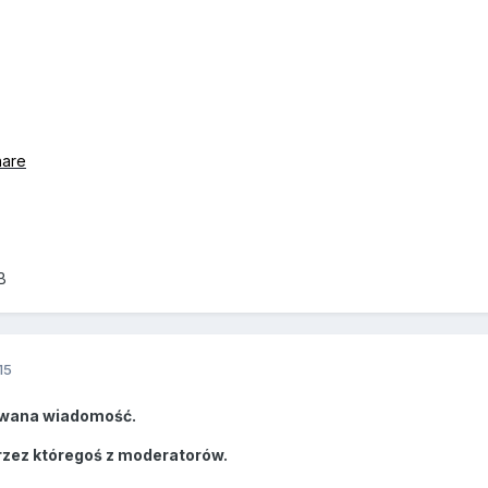
hare
B
15
wana wiadomość.
rzez któregoś z moderatorów.