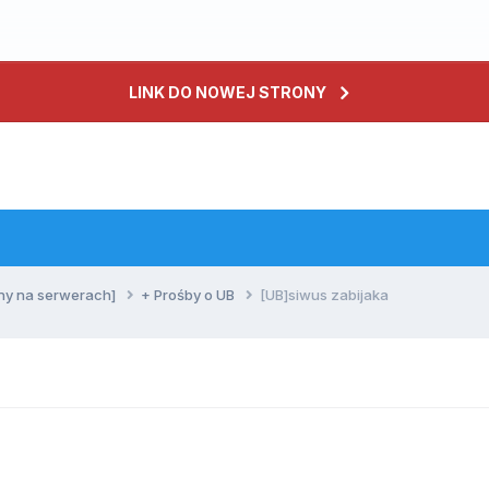
LINK DO NOWEJ STRONY
ny na serwerach]
+ Prośby o UB
[UB]siwus zabijaka