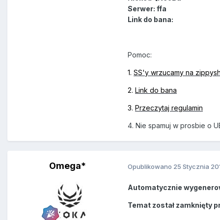
Serwer: ffa
Link do bana:
Pomoc:
1.
SS'y wrzucamy na zippys
2.
Link do bana
3.
Przeczytaj regulamin
4. Nie spamuj w prosbie o U
Omega*
Opublikowano
25 Stycznia 20
Automatycznie wygenero
Temat został zamknięty p