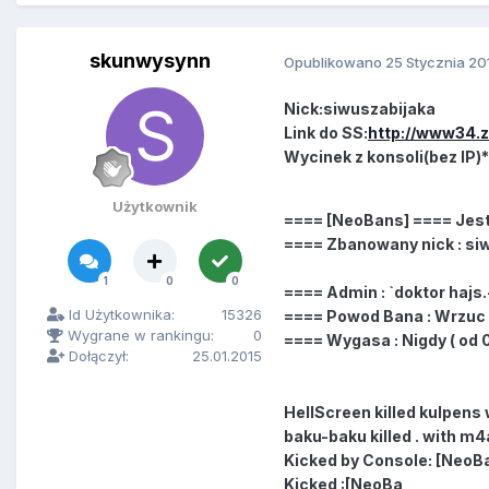
skunwysynn
Opublikowano
25 Stycznia 20
Nick:siwuszabijaka
Link do SS:
http://www34.z
Wycinek z konsoli(bez IP)*
Użytkownik
==== [NeoBans] ==== Jes
==== Zbanowany nick : si
1
0
0
==== Admin : `doktor hajs.
Id Użytkownika:
15326
==== Powod Bana : Wrzuc
Wygrane w rankingu:
0
==== Wygasa : Nigdy ( od 01
Dołączył:
25.01.2015
HellScreen killed kulpens
baku-baku killed . with m4
Kicked by Console: [Neo
Kicked :[NeoBa