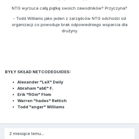
NTG wyrzuca całą piątkę swoich zawodników? Przyczyna?
- Todd Williams jako jeden z zarządców NTG odchodzi od
organizacji co powoduje brak odpowiedniego wsparcia dla
drużyny
BYŁY SKŁAD NETCODEGUIDES:
Alexander "LeX" Deily
Abraham "abE" F.
Erik "fl0m" Flom
Warren "hades" Rettich
Todd "anger" Williams
2 miesiące temu...