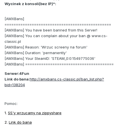
Wycinek z konsoli(bez IP)*:
[AMXBans]
===============================================
[AMXBans] You have been banned from this Server!
[AMXBans] You can complain about your ban @ www.cs-
classic.pl
[AMXBans] Reason: 'Wrzuc screeny na forum'
[AMXBans] Duration: 'permanently'
[AMXBans] Your SteamID: 'STEAM_0:0:1549775036'
[AMXBans] =======================================
Serwer:4Fun
Link do bana:
http://amxbans.cs-classic.pl/ban_list.php?
bid=138204
Pomoc:
1.
SS'y wrzucamy na zippyshare
2.
Link do bana