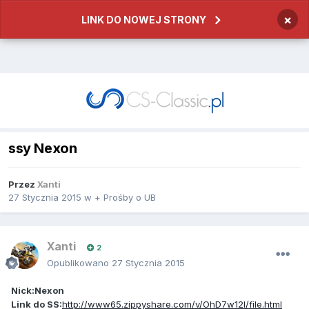
×
LINK DO NOWEJ STRONY
ssy Nexon
Przez
Xanti
27 Stycznia 2015
w
+ Prośby o UB
Xanti
2
Opublikowano
27 Stycznia 2015
Nick:Nexon
Link do SS:
http://www65.zippyshare.com/v/OhD7w12l/file.html