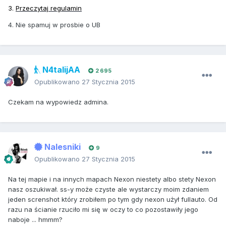
3.
Przeczytaj regulamin
4. Nie spamuj w prosbie o UB
N4talijAA
2 695
Opublikowano
27 Stycznia 2015
Czekam na wypowiedz admina.
Nalesniki
9
Opublikowano
27 Stycznia 2015
Na tej mapie i na innych mapach Nexon niestety albo stety Nexon
nasz oszukiwał. ss-y może czyste ale wystarczy moim zdaniem
jeden screnshot który zrobiłem po tym gdy nexon użył fullauto. Od
razu na ścianie rzuciło mi się w oczy to co pozostawiły jego
naboje ... hmmm?