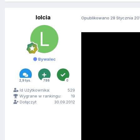
lolcia
Opublikowano
28 Stycznia 20
Bywalec
2,9 tys.
786
0
Id Użytkownika:
529
Wygrane w rankingu:
19
Dołączył:
30.09.2012