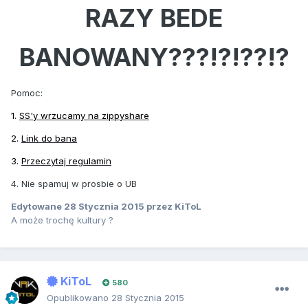
RAZY BEDE
BANOWANY???!?!??!?
Pomoc:
1.
SS'y wrzucamy na zippyshare
2.
Link do bana
3.
Przeczytaj regulamin
4. Nie spamuj w prosbie o UB
Edytowane
28 Stycznia 2015
przez KiToL
A może trochę kultury ?
KiToL
580
Opublikowano
28 Stycznia 2015