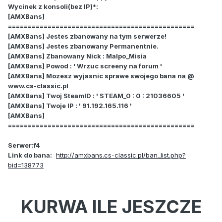
Wycinek z konsoli(bez IP)*:
[AMXBans]
===============================================
[AMXBans] Jestes zbanowany na tym serwerze!
[AMXBans] Jestes zbanowany Permanentnie.
[AMXBans] Zbanowany Nick : Malpo_Misia
[AMXBans] Powod : ' Wrzuc screeny na forum '
[AMXBans] Mozesz wyjasnic sprawe swojego bana na @
www.cs-classic.pl
[AMXBans] Twoj SteamID : ' STEAM_0 : 0 : 21036605 '
[AMXBans] Twoje IP : ' 91.192.165.116 '
[AMXBans]
===============================================
Serwer:f4
Link do bana:
http://amxbans.cs-classic.pl/ban_list.php?
bid=138773
KURWA ILE JESZCZE