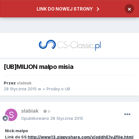
×
LINK DO NOWEJ STRONY
[UB]MILION malpo misia
Przez
slabiak
28 Stycznia 2015
w
+ Prośby o UB
slabiak
0
Opublikowano
28 Stycznia 2015
Nick:malpo
Link do SS:
http://www13.zippyshare.com/v/oddhE1vJ/file.html