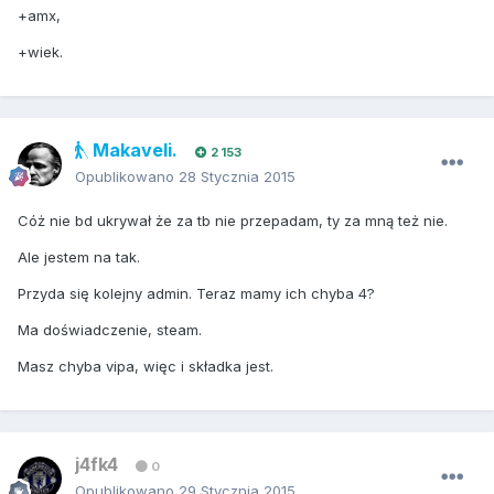
+amx,
+wiek.
Makaveli.
2 153
Opublikowano
28 Stycznia 2015
Cóż nie bd ukrywał że za tb nie przepadam, ty za mną też nie.
Ale jestem na tak.
Przyda się kolejny admin. Teraz mamy ich chyba 4?
Ma doświadczenie, steam.
Masz chyba vipa, więc i składka jest.
j4fk4
0
Opublikowano
29 Stycznia 2015