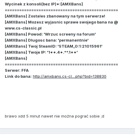
Wycinek z konsoli(bez IP)*:[AMXBans]
===============================================
[AMXBans] Zostales zbanowany na tym serwerze!
[AMXBans] Mozesz wyjasnic sprawe swojego bana na @
www.cs-classic.pl
[AMXBans] Powod: 'Wrzuc screeny na forum'
[AMXBans] Dlugosc bana: 'permanentnie'
[AMXBans] Twoj SteamID: 'STEAM_0:1:21015961'
[AMXBans] Twoje IP: '1**.4*.**.1**'
[AMXBans]
===============================================
Serwer: FFA
Link do bana:
http://amxbans.cs-cl....php?bid=138830
brawo xdd 5 minut nawet nie można pograć sobie ;d