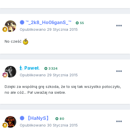
™_2k8_Ho0liganS_™
55
Opublikowano
29 Stycznia 2015
No cześć
Paweł.
3 324
Opublikowano
29 Stycznia 2015
Dzięki za wspólną grę szkoda, że to się tak wszystko potoczyło,
no ale cóż... Pa! uważaj na siebie.
【HaNyS】
80
Opublikowano
30 Stycznia 2015