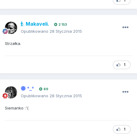
1
Makaveli.
2 153
Opublikowano
28 Stycznia 2015
Strzałka.
1
*_*
89
Opublikowano
28 Stycznia 2015
Siemanko :'(
1