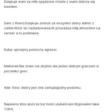
Dziękuje wam za miłe spędzone chwile z wami dobrze się
bawiłem.
Dark z Risers:Dziękuje ziomuś za wszystko dobry admin z
ciebie.Wzór do naśladowania.W prowadza miłą atmosfere na
serwer a to podstawa.
Kuba: uprzejmy pomocny agresor.
Malborek:Nie znam cie zbytnio ale jestes dobrym graczem w
porzadku gosc.
Ade: Gosc dobry jest (nie zartuje)godny podziwu.
Napewno ktos jeszcze byl moim ulubieńcem.Wypisalem taka
TOP4.