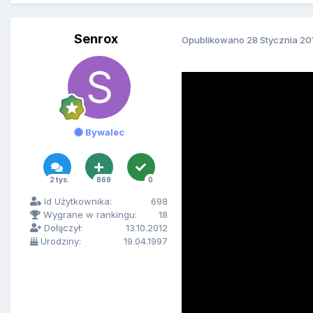
Senrox
Opublikowano
28 Stycznia 20
Bywalec
2 tys.
869
0
Id Użytkownika:
698
Wygrane w rankingu:
18
Dołączył:
13.10.2012
Urodziny:
19.04.1997