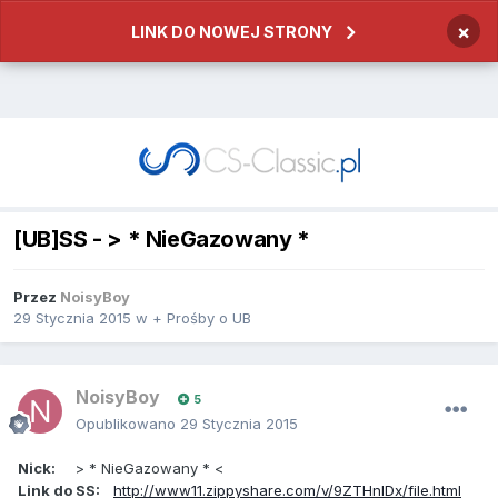
×
LINK DO NOWEJ STRONY
[UB]SS - > * NieGazowany *
Przez
NoisyBoy
29 Stycznia 2015
w
+ Prośby o UB
NoisyBoy
5
Opublikowano
29 Stycznia 2015
Nick:
> * NieGazowany * <
Link do SS:
http://www11.zippyshare.com/v/9ZTHnIDx/file.html