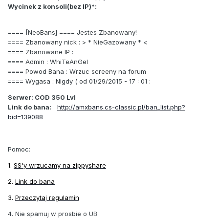
Wycinek z konsoli(bez IP)*:
==== [NeoBans] ==== Jestes Zbanowany!
==== Zbanowany nick : > * NieGazowany * <
==== Zbanowane IP :
==== Admin : WhiTeAnGel
==== Powod Bana : Wrzuc screeny na forum
==== Wygasa : Nigdy ( od 01/29/2015 - 17 : 01 :
Serwer: COD 350 Lvl
Link do bana:
http://amxbans.cs-classic.pl/ban_list.php?
bid=139088
Pomoc:
1.
SS'y wrzucamy na zippyshare
2.
Link do bana
3.
Przeczytaj regulamin
4. Nie spamuj w prosbie o UB