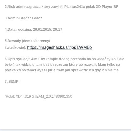
2.Nick admina/gracza który zawinił: Plastus241x polak XD Player BF
3.Admin/Gracz : Gracz
4.Data i godzina: 29.01.2015. 20:17
5.Dowody (demko/screeny/
https://imageshack.us/i/ipsTAVMBp
świadkowie):
6.Opis sytuacji: 4lm i 3w kampie trochę przesada na ss widać tylko 3 ale
było 4 jak widzicie tam jest jeszcze zm który go rozwalił. Mam tylko na
polaka xd bo tamci wyszli już a nwm jak sprawdzic ich gdy ich nie ma
7. SID/IP:
"Polak XD" 4319 STEAM_2:0:1483981350