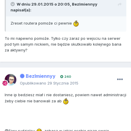
W dniu 29.01.2015 o 20:05, BezImiennyy
napisał(a):
Zreset routera pomoże ci pewnie
To mi napewno pomoże. Tylko czy zaraz po wejsciu na serwer
pod tym samym nickiem, nie będzie skutkowało kolejnego bana
za aktywny?
BezImiennyy
240
Opublikowano
29 Stycznia 2015
Inne ip bedziesz miał i nie dostaniesz, powiem nawet administracji
żeby ciebie nie banowali za ab
@Siwy rudzielcu
, zobacz w jakiej osobie piszę swoje