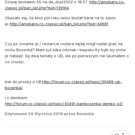
Dzisiaj dostalem SS na de_dust2002 o 18.57 :
http://amxbans.cs-
classic.pl/ban_list.php?bid=139164
Okazało się, że ktoś pół roku temu dostał bana na to samo
ip.:
http://amxbans.cs-classic.pl/ban_list.php?bid=34681
Czy po zmianie ip / restarcie routera będę mógł nadal grać na
nicku Bozenka? Mam już kilka odznak i kiepsko by było by znów
je nabijać. Są dwa tematy o UB, ale po pierwszym nie skumałem o
co chodzi...
link do prosby o UB:
http://forum.cs-classic.pl/topic/30489-ub-
bozenka/
i z demkiem:
http://forum.cs-classic.pl/topic/30491-banbozenka-demko-v2/
Edytowane
29 Stycznia 2015
przez Bozenka
1