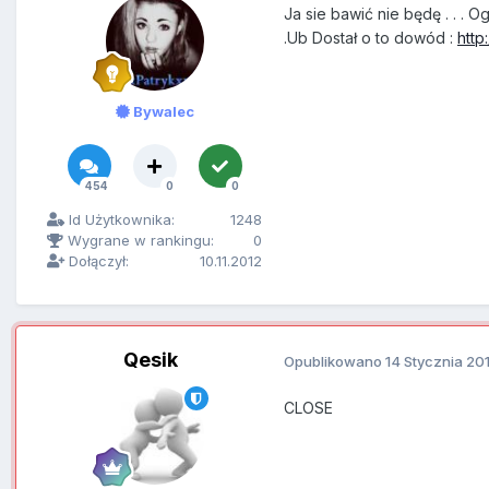
Ja sie bawić nie będę . . . 
.Ub Dostał o to dowód :
http
Bywalec
454
0
0
Id Użytkownika:
1248
Wygrane w rankingu:
0
Dołączył:
10.11.2012
Qesik
Opublikowano
14 Stycznia 20
CLOSE