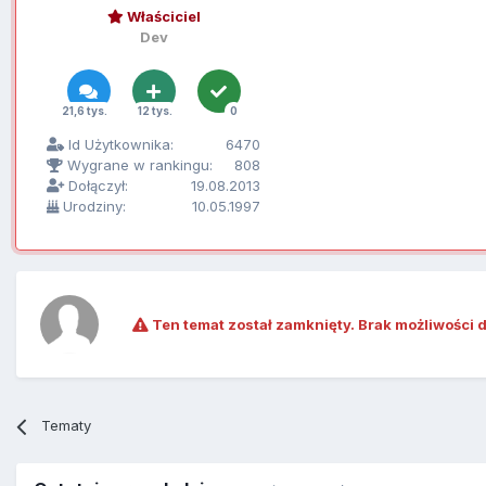
Właściciel
Dev
21,6 tys.
12 tys.
0
Id Użytkownika:
6470
Wygrane w rankingu:
808
Dołączył:
19.08.2013
Urodziny:
10.05.1997
Ten temat został zamknięty. Brak możliwości 
Tematy