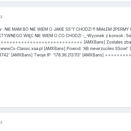
13
Sów : NIE MAM BO NIE WIEM O JAKIE SS'Y CHODZI !!! MIAŁEM 2PER
YWNEGO WIĘC NIE WIEM O CO CHODZI -_-Wycinek z konsoli : Ser
========================= [AMXBans] Zostales zbanowan
www.Cs-Classic.xaa.pl [AMXBans] Powod: 'AB niewrzuciles SSow!'
8113742' [AMXBans] Twoje IP: '178.36.213.113' [AMXBans] 
13