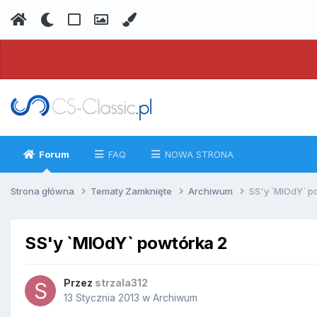
Forum
FAQ
NOWA STRONA
Strona główna
Tematy Zamknięte
Archiwum
SS'y `MlOdY` p
SS'y `MlOdY` powtórka 2
Przez
strzala312
13 Stycznia 2013
w
Archiwum