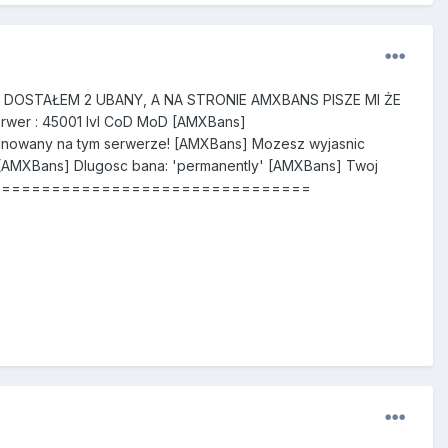
MY I DOSTAŁEM 2 UBANY, A NA STRONIE AMXBANS PISZE MI ŻE
wer : 45001 lvl CoD MoD [AMXBans]
y na tym serwerze! [AMXBans] Mozesz wyjasnic
 [AMXBans] Dlugosc bana: 'permanently' [AMXBans] Twoj
========================================