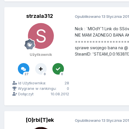
strzala312
Opublikowano
13 Stycznia 20
Nick : `MlOdY`1 Link do S
NIE MAM ŻADNEGO BANA AKT
======================
sprawe swojego bana na @ 
SteamID: 'STEAM_0:0:163
Użytkownik
27
0
0
Id Użytkownika:
28
Wygrane w rankingu:
0
Dołączył:
10.08.2012
[O]rbi[T]ek
Opublikowano
13 Stycznia 20