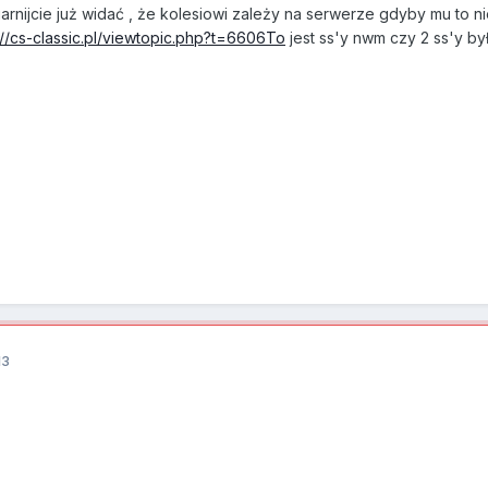
Ogarnijcie już widać , że kolesiowi zależy na serwerze gdyby mu to ni
://cs-classic.pl/viewtopic.php?t=6606To
jest ss'y nwm czy 2 ss'y były
13