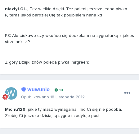
niezlyLOL.
, Tez wielkie dzięki. Tez poleci jeszcze jedno piwko :-
P, teraz jakoś bardziej Cię tak polubiałem haha xd
PS: Ale ciekawe czy wkońcu się doczekam na sygnaturkę z jakieś
strzelanki :-P
Z góry Dzięki znów poleca piwka :mrgreen:
wuwunio
10
Opublikowano
18 Listopada 2012
Michu129
, jakie ty masz wymagania.. nic Ci się nie podoba.
Zrobię Ci jeszcze dzisiaj tą sygne i zedytuje post.