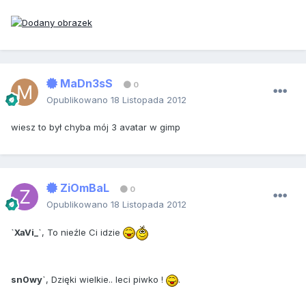
MaDn3sS
0
Opublikowano
18 Listopada 2012
wiesz to był chyba mój 3 avatar w gimp
ZiOmBaL
0
Opublikowano
18 Listopada 2012
`XaVi_`
, To nieźle Ci idzie
sn0wy`
, Dzięki wielkie.. leci piwko !
.