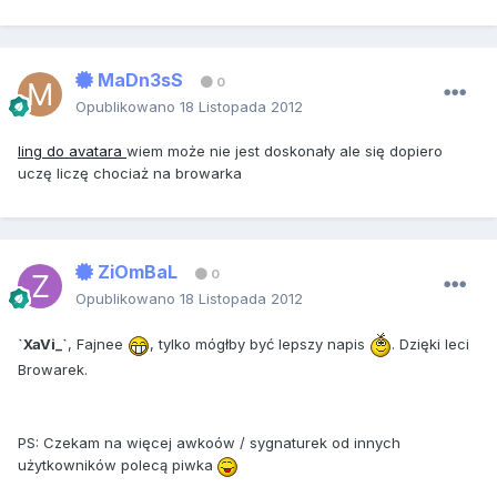
MaDn3sS
0
Opublikowano
18 Listopada 2012
ling do avatara
wiem może nie jest doskonały ale się dopiero
uczę liczę chociaż na browarka
ZiOmBaL
0
Opublikowano
18 Listopada 2012
`XaVi_`
, Fajnee
, tylko mógłby być lepszy napis
. Dzięki leci
Browarek.
PS: Czekam na więcej awkoów / sygnaturek od innych
użytkowników polecą piwka