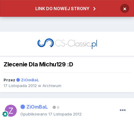
×
LINK DO NOWEJ STRONY
Zlecenie Dla Michu129 :D
Przez
ZiOmBaL
17 Listopada 2012
w
Archiwum
ZiOmBaL
0
Opublikowano
17 Listopada 2012
1. Rodzaj grafiki: Awatar + Sygnaturka