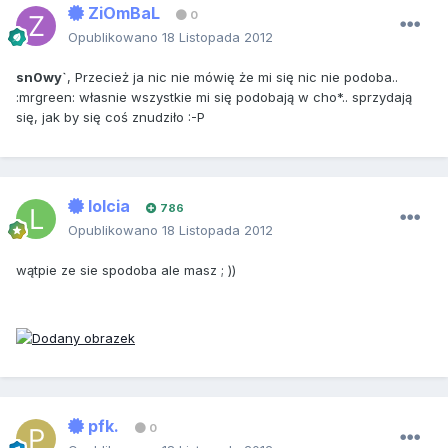
ZiOmBaL
0
Opublikowano
18 Listopada 2012
sn0wy`
, Przecież ja nic nie mówię że mi się nic nie podoba..
:mrgreen: własnie wszystkie mi się podobają w cho*.. sprzydają
się, jak by się coś znudziło :-P
lolcia
786
Opublikowano
18 Listopada 2012
wątpie ze sie spodoba ale masz ; ))
pfk.
0