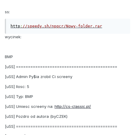
ss:
http
:
//speedy.sh/npqcr/Nowy-folder.rar
wycinek:
BMP
[uSS] ==========================================
[uSS] Admin Py$ia zrobil Ci screeny
[uSS] Ilosc: 5
[uSS] Typ: BMP
[uSS] Umiesc screeny na:
http://cs-classic.pl/
[uSS] Pozdro od autora (byCZEK)
[uSS] ==========================================