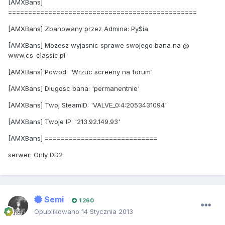
[AMXBans]
===============================================
[AMXBans] Zbanowany przez Admina: Py$ia
[AMXBans] Mozesz wyjasnic sprawe swojego bana na @
www.cs-classic.pl
[AMXBans] Powod: 'Wrzuc screeny na forum'
[AMXBans] Dlugosc bana: 'permanentnie'
[AMXBans] Twoj SteamID: 'VALVE_0:4:2053431094'
[AMXBans] Twoje IP: '213.92.149.93'
[AMXBans] ============================
serwer: Only DD2
Semi
1 260
Opublikowano
14 Stycznia 2013