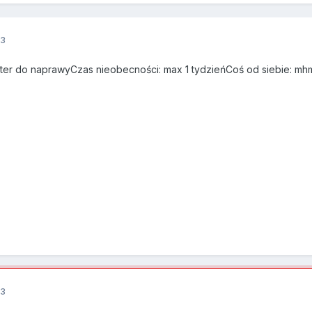
13
er do naprawyCzas nieobecności: max 1 tydzieńCoś od siebie: mhm..
13