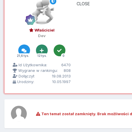
CLOSE
Właściciel
Dev
21,6 tys.
12 tys.
0
Id Użytkownika:
6470
Wygrane w rankingu:
808
Dołączył:
19.08.2013
Urodziny:
10.05.1997
Ten temat został zamknięty. Brak możliwości 