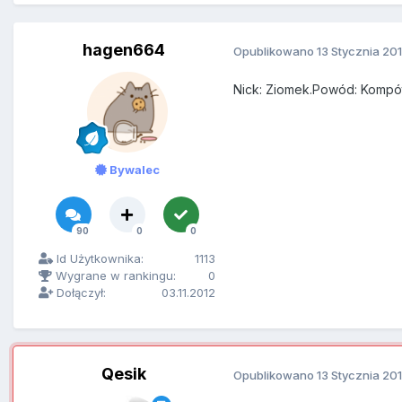
hagen664
Opublikowano
13 Stycznia 20
Nick: Ziomek.Powód: Kompót
Bywalec
90
0
0
Id Użytkownika:
1113
Wygrane w rankingu:
0
Dołączył:
03.11.2012
Qesik
Opublikowano
13 Stycznia 20