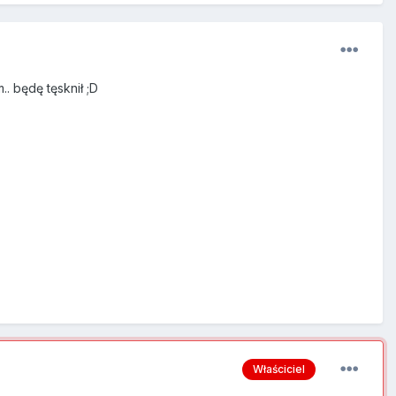
 będę tęsknił ;D
Właściciel