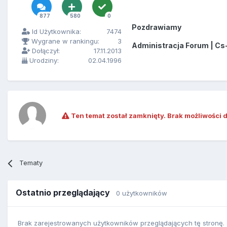
877
580
0
Pozdrawiamy
Id Użytkownika:
7474
Wygrane w rankingu:
3
Administracja Forum | Cs
Dołączył:
17.11.2013
Urodziny:
02.04.1996
Ten temat został zamknięty. Brak możliwości 
Tematy
Ostatnio przeglądający
0 użytkowników
Brak zarejestrowanych użytkowników przeglądających tę stronę.