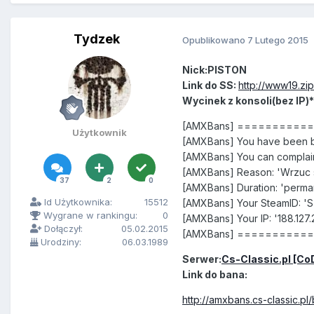
Tydzek
Opublikowano
7 Lutego 2015
Nick:PISTON
Link do SS:
http://www19.zi
Wycinek z konsoli(bez IP)*
[AMXBans] =========
Użytkownik
[AMXBans] You have been ba
[AMXBans] You can complain
[AMXBans] Reason: 'Wrzuc 
37
2
0
[AMXBans] Duration: 'perma
Id Użytkownika:
15512
[AMXBans] Your SteamID: '
Wygrane w rankingu:
0
[AMXBans] Your IP: '188.127.
Dołączył:
05.02.2015
[AMXBans] =========
Urodziny:
06.03.1989
Serwer:
Cs-Classic.pl [Co
Link do bana:
http://amxbans.cs-classic.pl