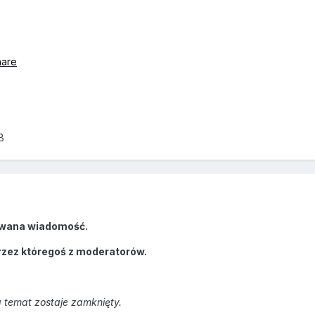
hare
B
wana wiadomość.
rzez któregoś z moderatorów.
 temat zostaje zamknięty.