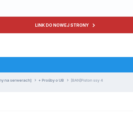
LINK DO NOWEJ STRONY
ny na serwerach]
+ Prośby o UB
[BAN]Piston ssy 4