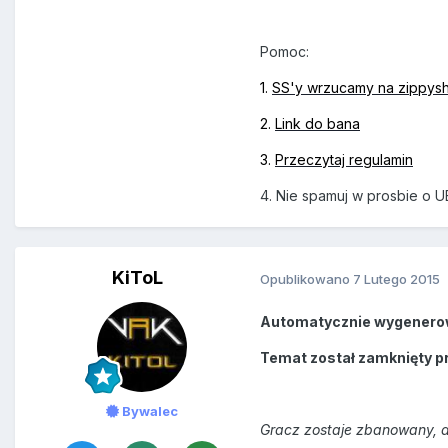
Pomoc:
1.
SS'y wrzucamy na zippys
2.
Link do bana
3.
Przeczytaj regulamin
4. Nie spamuj w prosbie o U
KiToL
Opublikowano
7 Lutego 2015
Automatycznie wygenero
Temat został zamknięty p
Bywalec
Gracz zostaje zbanowany, a