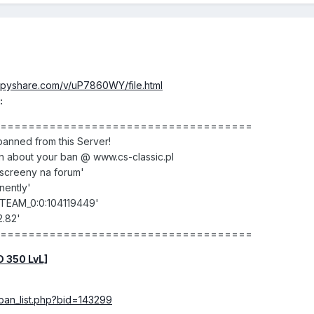
ppyshare.com/v/uP7860WY/file.html
:
======================================
nned from this Server!
 about your ban @ www.cs-classic.pl
screeny na forum'
nently'
STEAM_0:0:104119449'
2.82'
======================================
D 350 LvL]
/ban_list.php?bid=143299