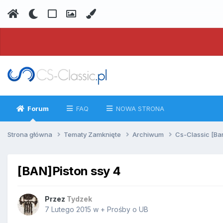
Forum
FAQ
NOWA STRONA
Strona główna
Tematy Zamknięte
Archiwum
Cs-Classic [Ba
[BAN]Piston ssy 4
Przez
Tydzek
7 Lutego 2015
w
+ Prośby o UB