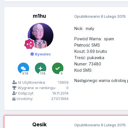
m1hu
Opublikowano
8 Lutego 2015
Nick: maly
Powód Warna: spam
Płatność SMS
Koszt: 3.69 brutto
Bywalec
Treść: pukawka
Numer: 73480
Kod SMS:
578
176
0
Następnego warna odrobię 
Id Użytkownika:
13859
Wygrane w rankingu:
0
Dołączył:
19.11.2014
Urodziny:
27.01.1994
Qesik
Opublikowano
8 Lutego 2015