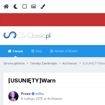
Forum
FAQ
NOWA STRONA
Strona główna
Tematy Zamknięte
Archiwum
[USUNIĘTY]Wa
[USUNIĘTY]Warn
Przez
m1hu
8 Lutego 2015
w
Archiwum