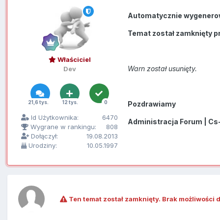
Automatycznie wygenero
Temat został zamknięty p
Właściciel
Warn został usunięty.
Dev
21,6 tys.
12 tys.
0
Pozdrawiamy
Id Użytkownika:
6470
Administracja Forum | Cs
Wygrane w rankingu:
808
Dołączył:
19.08.2013
Urodziny:
10.05.1997
Ten temat został zamknięty. Brak możliwości 