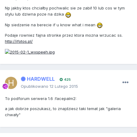
Np jakby ktos chciałby pochwalic sie ze zabił 10 lub cos w tym
stylu lub dziwna poze na dzika
Np siedzenie na berecie if u know what i mean
Podaje rowniez fajna stronke przez ktora mozna wrzucac ss.
http://ifotos.pl/
HARDWELL
425
Opublikowano
12 Lutego 2015
To podforum serwera 1.6 :facepalm2:
a jak dobrze poszukasz, to znajdziesz taki temat jak "galeria
chwały"