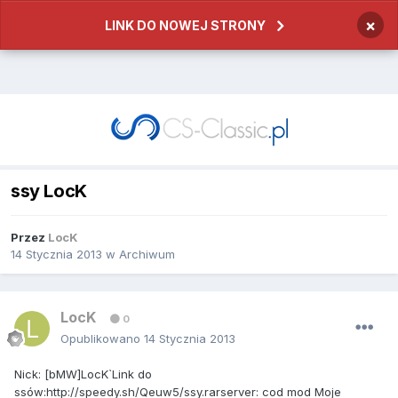
×
LINK DO NOWEJ STRONY
ssy LocK
Przez
LocK
14 Stycznia 2013
w
Archiwum
LocK
0
Opublikowano
14 Stycznia 2013
Nick: [bMW]LocK`Link do
ssów:http://speedy.sh/Qeuw5/ssy.rarserver: cod mod Moje