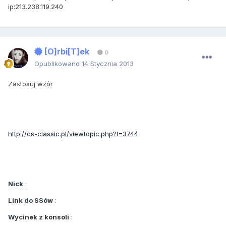
ip:213.238.119.240
[O]rbi[T]ek
0
Opublikowano
14 Stycznia 2013
Zastosuj wzór
http://cs-classic.pl/viewtopic.php?t=3744
Nick
:
Link do SSów
:
Wycinek z konsoli
: