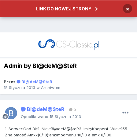
×
LINK DO NOWEJ STRONY
Admin by Bl@deM@$teR
Przez
Bl@deM@$teR
15 Stycznia 2013
w
Archiwum
Bl@deM@$teR
0
Opublikowano
15 Stycznia 2013
1. Serwer:Cod 8k2. Nick:Bl@deM@$teR3. Imię:Kacper4. Wiek:155.
Znajomość Amxx(0/10):amxmodmenu 10/10 a amx 8/106.