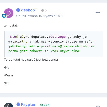
deskopT
0
Opublikowano
15 Stycznia 2013
ten cytat:
-
Kto
ś
 u
ż
ywa dopalaczy
;
Ostrzege
 go zeby je 
wyl
ą
czy
ł
,
 a jak nie wylonczy zrobie mu ss
'y 
jak kazdy bedzie pisał na u@ ze ma wh lub dam 
perma gdze zobacze ze ktoś używa aima.
To co tutaj napisałeś jest bez sensu
-Ns
-Warn
NIE.
Krypton
984