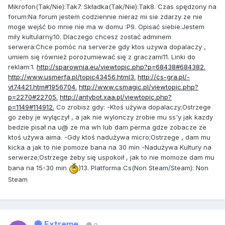
Mikrofon(Tak/Nie):Tak7. Składka(Tak/Nie):Tak8. Czas spędzony na
forum:Na forum jestem codziennie nieraz mi sie zdarzy ze nie
moge wejść bo mnie nie ma w domu :P9. Opisać siebie:Jestem
mily kultularny.10. Dlaczego chcesz zostać adminem
serwera:Chce pomóc na serverze gdy ktos uzywa dopalaczy ,
umiem się również porozumiewać się z graczami11. Linki do
reklam:1.
http://sparownia.eu/viewtopic.php?p=68438#684382.
http://www.usmerfa.pl/topic43456.html3.
http://cs-gra.pl/-
vt74421.htm#1956704.
http://www.csmagic.pl/viewtopic.php?
p=2270#22705.
http://antybot.xaa.pl/viewtopic.php?
p=1149#114912.
Co zrobisz gdy: -Ktoś używa dopalaczy;Ostrzege
go zeby je wylączył , a jak nie wylonczy zrobie mu ss'y jak kazdy
bedzie pisał na u@ ze ma wh lub dam perma gdze zobacze ze
ktoś używa aima. -Gdy ktoś nadużywa micro;Ostrzege , dam mu
kicka a jak to nie pomoze bana na 30 min -Nadużywa Kultury na
serwerze;Ostrzege żeby się uspokoił , jak to nie momoze dam mu
bana na 15-30 min
)13. Platforma Cs(Non Steam/Steam): Non
Steam
Extreme