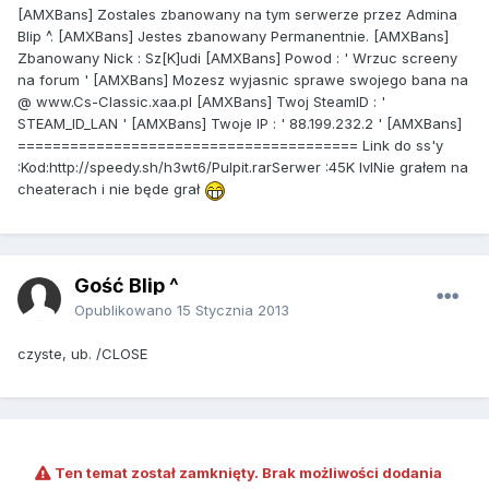
[AMXBans] Zostales zbanowany na tym serwerze przez Admina
Blip ^. [AMXBans] Jestes zbanowany Permanentnie. [AMXBans]
Zbanowany Nick : Sz[K]udi [AMXBans] Powod : ' Wrzuc screeny
na forum ' [AMXBans] Mozesz wyjasnic sprawe swojego bana na
@ www.Cs-Classic.xaa.pl [AMXBans] Twoj SteamID : '
STEAM_ID_LAN ' [AMXBans] Twoje IP : ' 88.199.232.2 ' [AMXBans]
======================================= Link do ss'y
:Kod:http://speedy.sh/h3wt6/Pulpit.rarSerwer :45K lvlNie grałem na
cheaterach i nie będe grał
Gość Blip ^
Opublikowano
15 Stycznia 2013
czyste, ub. /CLOSE
Ten temat został zamknięty. Brak możliwości dodania