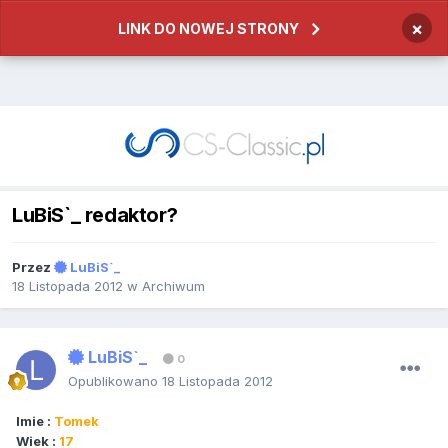
×
LINK DO NOWEJ STRONY
LuBiS`_ redaktor?
Przez
LuBiS`_
18 Listopada 2012
w
Archiwum
LuBiS`_
0
Opublikowano
18 Listopada 2012
Imie :
Tomek
Wiek :
17