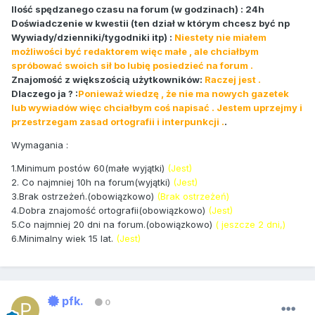
Ilość spędzanego czasu na forum (w godzinach) :
24h
Doświadczenie w kwestii (ten dział w którym chcesz być np
Wywiady/dzienniki/tygodniki itp) :
Niestety nie miałem
możliwości być redaktorem więc małe , ale chciałbym
spróbować swoich sił bo lubię posiedzieć na forum .
Znajomość z większością użytkowników:
Raczej jest .
Dlaczego ja ? :
Ponieważ wiedzę , że nie ma nowych gazetek
lub wywiadów więc chciałbym coś napisać . Jestem uprzejmy i
przestrzegam zasad ortografii i interpunkcji .
.
Wymagania :
1.Minimum postów 60(małe wyjątki)
(Jest)
2. Co najmniej 10h na forum(wyjątki)
(Jest)
3.Brak ostrzeżeń.(obowiązkowo)
(Brak ostrzeżeń)
4.Dobra znajomość ortografii(obowiązkowo)
(Jest)
5.Co najmniej 20 dni na forum.(obowiązkowo)
( jeszcze 2 dni,)
6.Minimalny wiek 15 lat.
(Jest)
pfk.
0