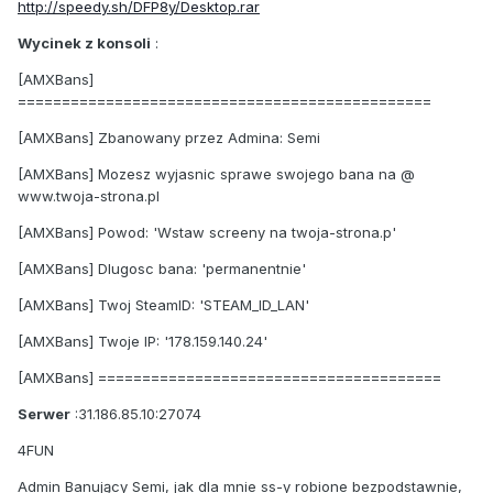
http://speedy.sh/DFP8y/Desktop.rar
Wycinek z konsoli
:
[AMXBans]
===============================================
[AMXBans] Zbanowany przez Admina: Semi
[AMXBans] Mozesz wyjasnic sprawe swojego bana na @
www.twoja-strona.pl
[AMXBans] Powod: 'Wstaw screeny na twoja-strona.p'
[AMXBans] Dlugosc bana: 'permanentnie'
[AMXBans] Twoj SteamID: 'STEAM_ID_LAN'
[AMXBans] Twoje IP: '178.159.140.24'
[AMXBans] =======================================
Serwer
:31.186.85.10:27074
4FUN
Admin Banujący Semi, jak dla mnie ss-y robione bezpodstawnie,