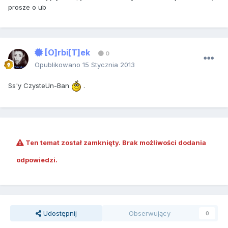
prosze o ub
[O]rbi[T]ek
0
Opublikowano
15 Stycznia 2013
Ss'y CzysteUn-Ban
.
Ten temat został zamknięty. Brak możliwości dodania
odpowiedzi.
Udostępnij
Obserwujący
0