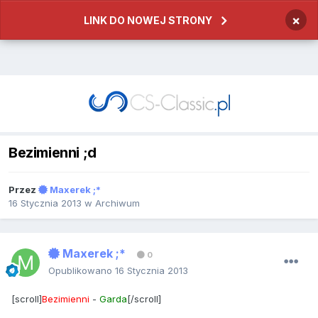
×
LINK DO NOWEJ STRONY
Bezimienni ;d
Przez
Maxerek ;*
16 Stycznia 2013
w
Archiwum
Maxerek ;*
0
Opublikowano
16 Stycznia 2013
[scroll]
Bezimienni
-
Garda
[/scroll]