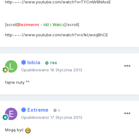
http-~~-//www.youtube.com/watch?v=TYCmW8NAvxE
[scroll]
Bezimienni
-
Idź i Walcz
[/scroll]
http-~~-//www.youtube.com/watch?v=s1kUwxqBhCE
lolcia
786
Opublikowano
16 Stycznia 2013
fajne nuty ^^
Extreme
0
Opublikowano
17 Stycznia 2013
Mogą być